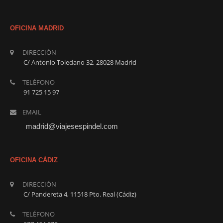
OFICINA MADRID
COMENTARIOS RECIENTES
DIRECCIÓN
C/ Antonio Toledano 32, 28028 Madrid
TELÉFONO
ARCHIVOS
91 725 15 97
EMAIL
CATEGORÍAS
madrid@viajesespindel.com
No hay categorías
OFICINA CÁDIZ
META
DIRECCIÓN
C/ Pandereta 4, 11518 Pto. Real (Cádiz)
Acceder
TELÉFONO
Feed de entradas