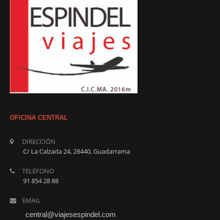
OFICINA CENTRAL
PARÍS DESDE EL
DIRECCIÓN
SENA
C/ La Calzada 24, 28440, Guadarrama
TELÉFONO
91 854 28 88
←
Older posts
Newer posts
→
EMAIL
central@viajesespindel.com