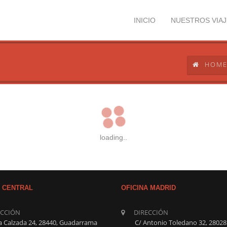
INICIO
NUESTROS VIAJ
HOM
loading..
A CENTRAL
OFICINA MADRID
ECCIÓN
DIRECCIÓN
a Calzada 24, 28440, Guadarrama
C/ Antonio Toledano 32, 2802