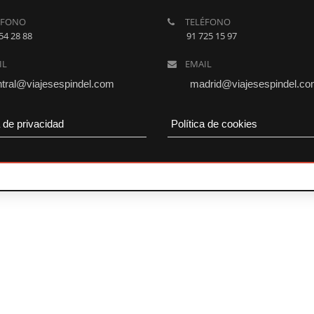
ÉFONO
TELÉFONO
54 28 88
91 725 15 97
IL
EMAIL
tral@viajesespindel.com
madrid@viajesespindel.c
a de privacidad
Política de cookies