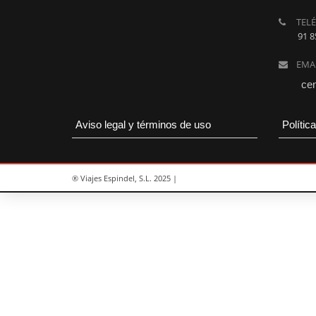
TEL
91 8
EMA
cen
Aviso legal y términos de uso
Polític
® Viajes Espindel, S.L. 2025 |
Hora de navegar