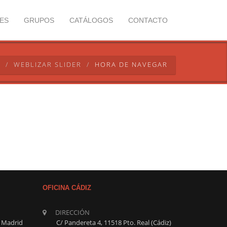
ES
GRUPOS
CATÁLOGOS
CONTACTO
E
WEBLIZAR SLIDER
HORA DE NAVEGAR
OFICINA CÁDIZ
DIRECCIÓN
8 Madrid
C/ Pandereta 4, 11518 Pto. Real (Cádiz)